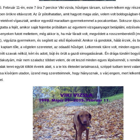
. Február 11-én, este 7 óra 7 perckor Viki vizsla, hűséges társam, szívem-lelkem egy része
en örökre eltávozott. Az űr pótolhatatlan, amit hagyott maga után, velem volt boldogságban
retetével vígasztalt, amikor egyedül maradtam gyermekemmel a pocakomban. Sokszor éjs
tatta a fejét, amikor saját fejembe próbáltam az egyetemi vizsgaanyagot betáplálni, edzések
senyeken futott mellettem, még akkor is, ha már fáradt volt, megvédett a rosszemberektől (
), vigyázta gyermekem, és segített az első lépéseinél. Amikor rá gondolok, hálát érzek, és b
 kaptam tőle, a végtelen szeretetet, az odaadó hűséget. Lelkemnek tükre volt, minden egyes 
élt szavak nélkül, kért és adott, bújt és örült a gazdi simogatásának. Én drága tündéri bogy
dakutyám, már nem szaladsz többet velem, de ott leszel minden egyes lépésemnél, s remél
alak tenni együtt töltött éveink alatt, s a te kis életedet tartalmassá, széppé tudtam tenni vala
ása kísérjem utadon, üzend meg szeretteimnek, hogy hiányoznak, s várj engem, mert lelkemb
el.