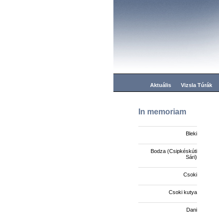
Aktuális
Vizsla Túrák
In memoriam
Bleki
Bodza (Csipkéskúti
Sári)
Csoki
Csoki kutya
Dani