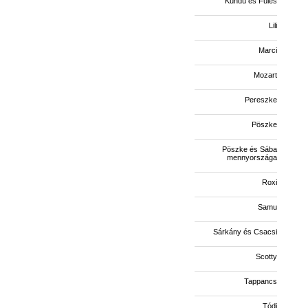
Kündü és Füles
Lili
Marci
Mozart
Pereszke
Pöszke
Pöszke és Sába
mennyországa
Roxi
Samu
Sárkány és Csacsi
Scotty
Tappancs
Tódi