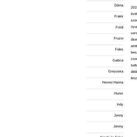
Dáma
2015
évéb
Frakk
sze
nyug
Frédi
ver
Fruzsi
őket
amit
Füles
besz
cso
Galóca
tudt
Greyuska
áld
lesz
Hevesi Hanna
Hunor
Indy
Jenny
Jimmy