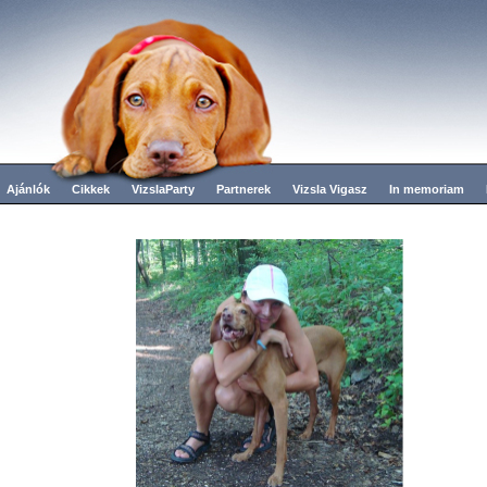
Ajánlók
Cikkek
VizslaParty
Partnerek
Vizsla Vigasz
In memoriam