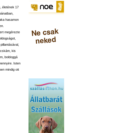
, életének 17
-bánatban,
zaka hasamon
en.
mert megérezte
oldogságot,
pillantásával,
ócskám, kis
em, boldoggá
mennyire. Isten
en mindig ott