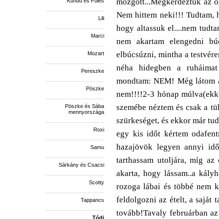
mozgott...Megkérdeztük az o
Kündü és Füles
Nem hittem neki!!! Tudtam, 
Lili
hogy altassuk el....nem tudt
Marci
nem akartam elengedni búc
elbúcsúzni, mintha a testvére
Mozart
néha hidegben a ruháimat 
Pereszke
mondtam: NEM! Még látom az 
Pöszke
nem!!!!
2-3 hónap múlva(ekko
szemébe néztem és csak a tük
Pöszke és Sába
mennyországa
szürkeséget, és ekkor már tu
Roxi
egy kis időt kértem odafent
hazajövök legyen annyi id
Samu
tarthassam utoljára, míg az o
Sárkány és Csacsi
akarta, hogy lássam..a kályh
Scotty
rozoga lábai és többé nem ke
feldolgozni az ételt, a saját 
Tappancs
tovább!
Tavaly februárban az 
Tódi