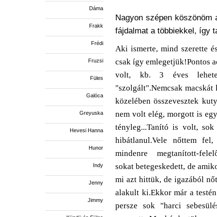
Dáma
Nagyon szépen köszönöm a
Frakk
fájdalmat a többiekkel, így 
Frédi
Aki ismerte, mind szerette
csak így emlegetjük!Pontos a
Fruzsi
volt, kb. 3 éves lehete
Füles
"szolgált".Nemcsak macskát ke
Galóca
közelében összevesztek kutyá
nem volt elég, morgott is eg
Greyuska
tényleg...Tanító is volt, so
Hevesi Hanna
hibátlanul.
Vele nőttem fel,
Hunor
mindenre megtanított-felelő
sokat betegeskedett, de amiko
Indy
mi azt hittük, de igazából n
Jenny
alakult ki.
Ekkor már a testén
Jimmy
persze sok "harci sebesülés