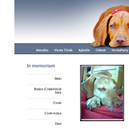
Aktuális
Vizsla Túrák
Ajánlók
Cikkek
VizslaParty
In memoriam
Bleki
Bodza (Csipkéskúti
Sári)
Csoki
Csoki kutya
Dani