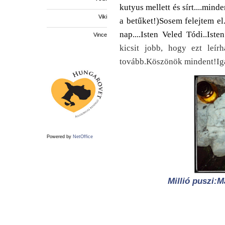
kutyus mellett és sírt....min
Viki
a betűket!)
Sosem felejtem el..
nap....
Isten Veled Tódi..Iste
Vince
kicsit jobb, hogy ezt leír
tovább.
Köszönök mindent!
Ig
Powered by
NetOffice
Millió puszi:M