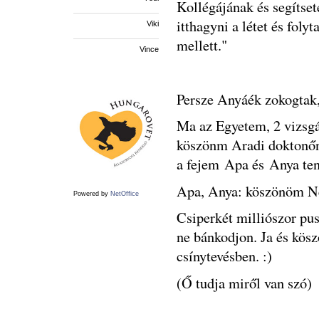
Kollégájának és segítse
itthagyni a létet és fol
Viki
mellett."
Vince
Persze Anyáék zokogtak,
Ma az Egyetem, 2 vizsgá
köszönm Aradi doktonőn
a fejem Apa és Anya ten
Apa, Anya: köszönöm N
Powered by
NetOffice
Csiperkét milliószor pu
ne bánkodjon. Ja és kös
csínytevésben. :)
(Ő tudja miről van szó)