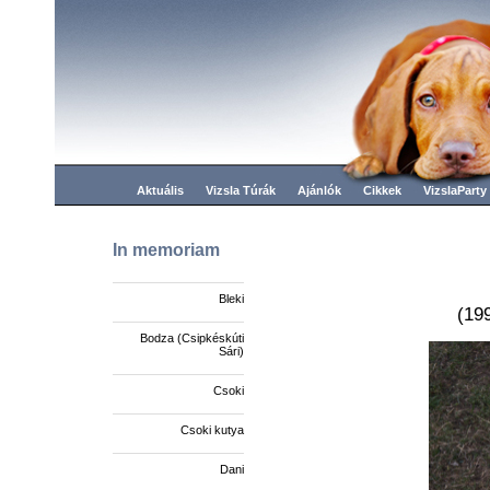
Aktuális
Vizsla Túrák
Ajánlók
Cikkek
VizslaParty
In memoriam
Bleki
(19
Bodza (Csipkéskúti
Sári)
Csoki
Csoki kutya
Dani