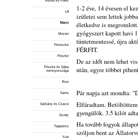
Kündü és Füles
1-2 éve, 14 évesen el kez
Lili
izületei sem lettek jobba
életkedve is megromlott
Marci
gyógyszert kapott havi 
Mozart
tüntetmentessé, újra akt
Pereszke
FÉRFIT.
Pöszke
De az időt nem lehet vis
Pöszke és Sába
után, egyre többet pihen
mennyországa
Roxi
Pár napja azt mondta: 
Samu
Elfáradtam. Betöltöttem
Sárkány és Csacsi
gyengülök. 3.5 kilót adta
Scotty
Ha tovább fogyok állapo
Tappancs
szóljon bent az Állator
Tódi