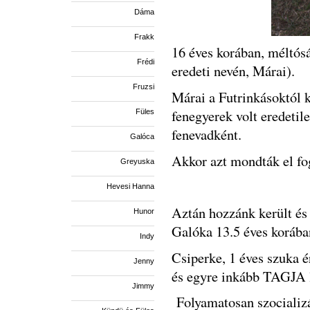
Dáma
Frakk
16 éves korában, méltósá
Frédi
eredeti nevén, Márai).
Fruzsi
Márai a Futrinkásoktól k
fenegyerek volt eredetile
Füles
fenevadként.
Galóca
Akkor azt mondták el fog
Greyuska
Hevesi Hanna
Aztán hozzánk került és G
Hunor
Galóka 13.5 éves korába
Indy
Csiperke, 1 éves szuka ér
Jenny
és egyre inkább TAGJA l
Jimmy
Folyamatosan szocializá