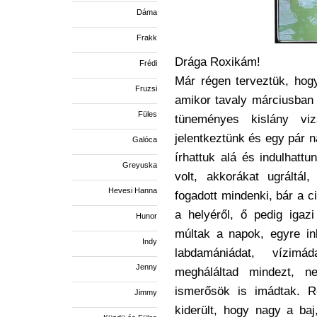
Dáma
Frakk
Drága Roxikám!
Frédi
Már régen terveztük, hogy
Fruzsi
amikor tavaly márciusban 
Füles
tüneményes kislány viz
jelentkeztünk és egy pár 
Galóca
írhattuk alá és indulhattu
Greyuska
volt, akkorákat ugráltá
Hevesi Hanna
fogadott mindenki, bár a c
a helyéről, ő pedig igazi
Hunor
múltak a napok, egyre ink
Indy
labdamániádat, vízimád
Jenny
megháláltad mindezt, 
ismerősök is imádtak. Re
Jimmy
kiderült, hogy nagy a baj