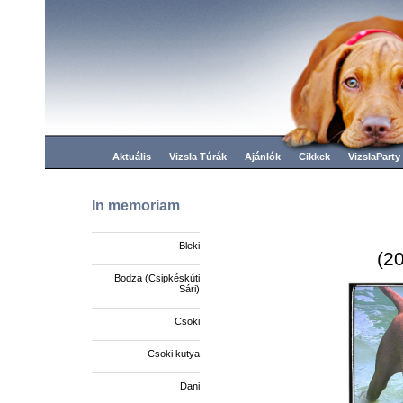
Aktuális
Vizsla Túrák
Ajánlók
Cikkek
VizslaParty
In memoriam
Bleki
(20
Bodza (Csipkéskúti
Sári)
Csoki
Csoki kutya
Dani