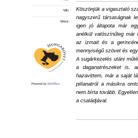
Köszönjük a vigasztaló sza
Viki
nagyszerű társaságnak le
Vince
igen jó állapota már eg
anélkül valószínűleg már 
az izmait és a gerincéné
mennyiségű szövet és egy v
A sugárkezelés utáni műtét
a daganatrészeket is, a
hazavittem, már a saját láb
pillanatról a másikra oml
Powered by
NetOffice
nem bírta tovább. Egyetlen
a családjával.