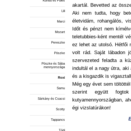
Kündü és Füles
akartál. Bevetted az össz
Lili
Aki nem tudta, hogy bet
életvidám, rohangálós, vi
Marci
Időt és pénzt nem kímélv
Mozart
teletubbies-ként mentél vé
Pereszke
ez lehet az utolsó. Hétfői 
volt rád. Saját lábadon j
Pöszke
szervezeted feladta a kü
Pöszke és Sába
mennyországa
indultál el a nagy útra, ak
és a kisgazdik is vigasztal
Roxi
Még egy évet sem töltöttél
Samu
szerint együtt fogt
Sárkány és Csacsi
kutyamennyországban, aho
égi vizslatúrákon!
Scotty
E
Tappancs
Tódi