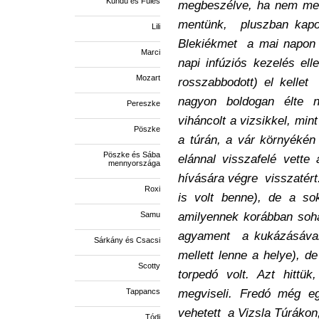
Kündü és Füles
megbeszélve, ha nem megs
mentünk, pluszban kapot
Lili
Blekiékmet a mai napon v
Marci
napi infúziós kezelés el
Mozart
rosszabbodott) el kellet
nagyon boldogan élte n
Pereszke
viháncolt a vizsikkel, mint
Pöszke
a túrán, a vár környékén
Pöszke és Sába
elánnal visszafelé vette
mennyországa
hívására végre visszatér
Roxi
is volt benne), de a sok
amilyennek korábban soha
Samu
agyament a kukázásával
Sárkány és Csacsi
mellett lenne a helye), de
Scotty
torpedó volt. Azt hitt
megviseli. Fredó még e
Tappancs
vehetett a Vizsla Túrákon,
Tódi