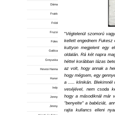
Dáma
Frakk
Frédi
Fruzsi
"
Végtelenül szomorú vagy
kellett engednem Fukesz 
Füles
kuttyon megjelent egy e
Galóca
oldalán. Rá két napra ma
Greyuska
héttel korábban lázas bete
az volt, hogy annak a hel
Hevesi Hanna
hogy mégsem, egy gennyes
Hunor
a ..... klinikán. Blekimné
Indy
veséjével, nem csoda ké
hogy a másodiknál már v
Jenny
"benyelte" a babéziát, an
Jimmy
rajta kullancs elleni n