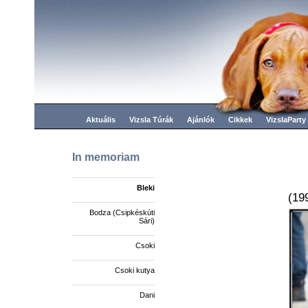
Aktuális
Vizsla Túrák
Ajánlók
Cikkek
VizslaParty
In memoriam
Bleki
(19
Bodza (Csipkéskúti
Sári)
Csoki
Csoki kutya
Dani