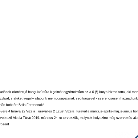
adások ellenére jó hangulatú túra izgalmát egyértelműen az a 6 (!) kutya biztosította, aki me
azdáját, s akiket végül – stábunk mentőcsapatának segítségével - szerencsésen hazaadtun
ás fotókért Bella Ferencnek!
lévére 4 túrával (2 Vizsla Túrával és 2 Ezüst Vizsla Túrával a március-április-május-június h
vetkező Vizsla Túrát 2019. március 24-re tervezzük, melynek helyszíne még szervezés ala
rosan!