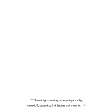
*** Somvirág, somvirág, aranysárga a világ
Kakukkfű, kakukkszó kirándulni volt most jó… ***