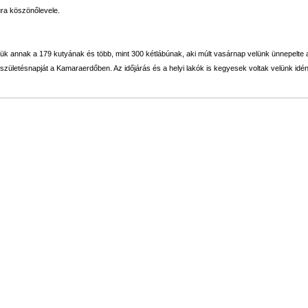
úra köszönőlevele.
k annak a 179 kutyának és több, mint 300 kétlábúnak, aki múlt vasárnap velünk ünnepelte a
születésnapját a Kamaraerdőben. Az időjárás és a helyi lakók is kegyesek voltak velünk idén