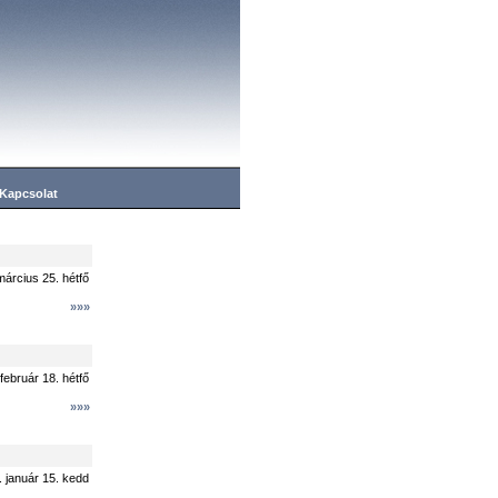
Kapcsolat
március 25. hétfő
»»»
február 18. hétfő
»»»
 január 15. kedd