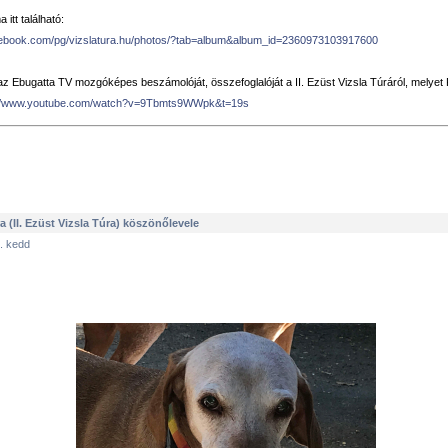
 itt található:
cebook.com/
pg/vizslatura.hu/photos/
?tab=album&album_id=2360973
103917600
 Ebugatta TV mozgóképes beszámolóját, összefoglalóját a II. Ezüst Vizsla Túráról, melyet P
//www.youtube.com/
watch?v=9Tbmts9WWpk&t=19s
a (II. Ezüst Vizsla Túra) köszönőlevele
. kedd