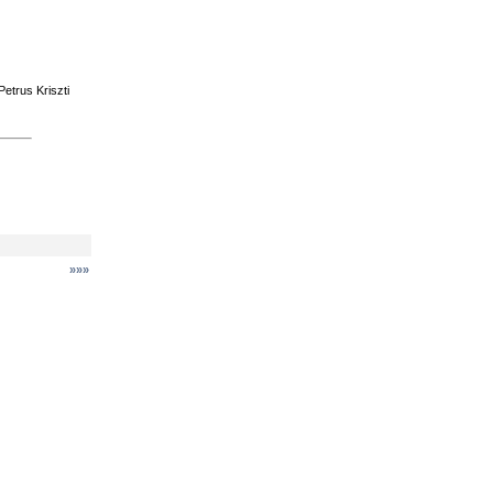
etrus Kriszti
»»»