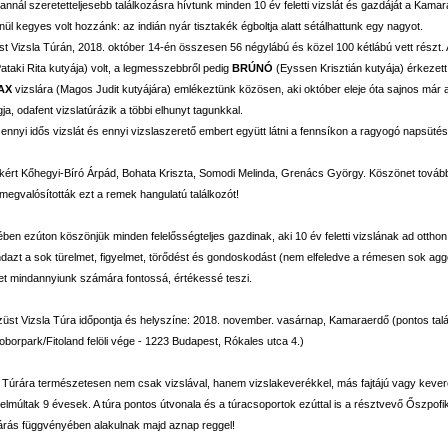
annál szeretetteljesebb találkozásra hívtunk minden 10 év feletti vizslát és gazdáját a Kama
nül kegyes volt hozzánk: az indián nyár tisztakék égboltja alatt sétálhattunk egy nagyot.
t Vizsla Túrán, 2018. október 14-én összesen 56 négylábú és közel 1
00 kétlábú vett részt.
ataki Rita kutyája) volt, a legmesszebbről pedig
BRÚNÓ
(Eyssen Krisztián kutyája) érkezett
AX
vizslára (Magos Judit kutyájára) emlékeztünk közösen, aki október eleje óta sajnos már a
a, odafent vizslatúrázik a többi elhunyt tagunkkal.
 ennyi idős vizslát és ennyi vizslaszerető embert együtt látni a fennsíkon a ragyogó napsüté
kért Kőhegyi-Bíró Árpád, Bohata Kriszta, Somodi Melinda, Grenács György. Köszönet tovább
 megvalósították ezt a remek hangulatú találkozót!
en ezúton köszönjük minden felelősségteljes gazdinak, aki 10 év feletti vizslának ad otthon
dazt a sok türelmet, figyelmet, törődést és gondoskodást (nem elfeledve a rémesen sok agg
t mindannyiunk számára fontossá, értékessé teszi.
Ezüst Vizsla Túra időpontja és helyszíne: 2018. november. vasárnap, Kamaraerdő (pontos talá
orpark/Fitoland felöli vége - 1223 Budapest, Rókales utca 4.)
 Túrára természetesen nem csak vizslával, hanem vizslakeverékkel, más fajtájú vagy kever
k elmúltak 9 évesek. A túra pontos útvonala és a túracsoportok ezúttal is a résztvevő Őszpofik
járás függvényében alakulnak majd aznap reggel!