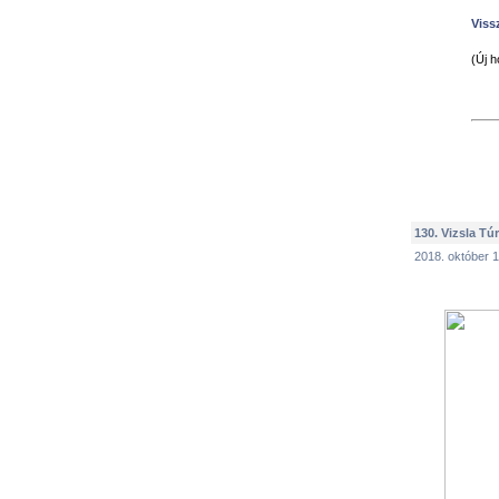
Vissz
(Új h
130. Vizsla Túr
2018. október 