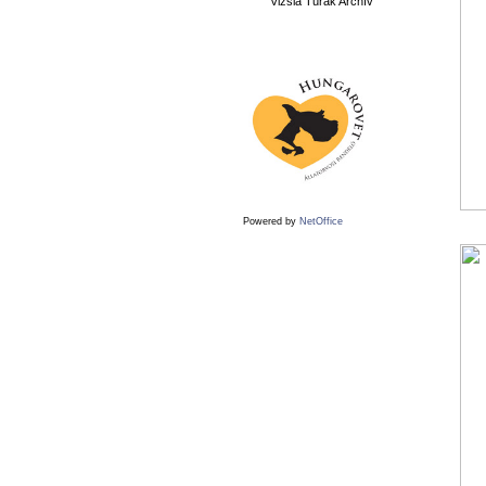
Vizsla Túrák Archív
Powered by
NetOffice