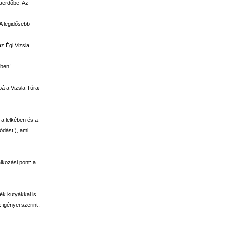
raerdőbe. Az
 A legidősebb
.
z Égi Vizsla
sben!
á a Vizsla Túra
 a lelkében és a
ódást!), ami
lkozási pont: a
ék kutyákkal is
 igényei szerint,