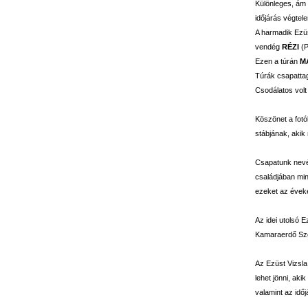
Különleges, ám 
időjárás végtele
A harmadik Ezüs
vendég
RÉZI
(P
Ezen a túrán
M
Túrák csapattagj
Csodálatos volt
Köszönet a fotó
stábjának, akik
Csapatunk nevéb
családjában min
ezeket az éveke
Az idei utolsó 
Kamaraerdő Szob
Az Ezüst Vizsla
lehet jönni, aki
valamint az idő