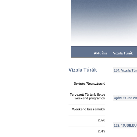
Aktuális
Vizsla Túrák
Vizsla Túrák
134. Vizsla Tú
Belépés/Regisztráció
Tervezett Túráink illetve
Újévi Ezüst Vi
weekend programok
Weekend beszámolók
2020
132. *JUBILEUM
2019