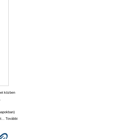
net közben
k.
ónapokban)
tt… További