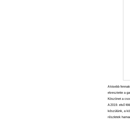
A kisebb fennak
elvesztette a g
Köszönet a csod
A 2019. első fé
készülünk, a kö
részletek hama