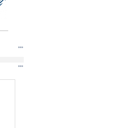
»»»
»»»