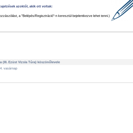
ajelzések azoktól, akik ott voltak:
ozzászólást, a "Belépés/Regisztráció"-n keresztül bejelentkezve lehet tenni.)
a (III. Ezüst Vizsla Túra) köszönőlevele
14. vasárnap