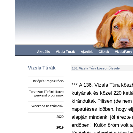
Aktuális
Vizsla Túrák
Ajánlók
Cikkek
VizslaParty
Vizsla Túrák
136. Vizsla Túra köszönőlevele
Belépés/Regisztráció
*** A 136. Vizsla Túra kös
Tervezett Túráink illetve
kutyának és közel 220 kétl
weekend programok
kirándultak Pilisen (de nem
Weekend beszámolók
napsütéses időben, hogy elj
alapján mindenki jól érezt
2020
erdőben!
Külön öröm volt a
2019