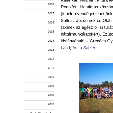
Kalánkát, valamint a túra l
2018
Rodolfót.
Hatalmas köszön
(kinek a vendégei lehettünk
2017
Soltész Józsefnek és Oláh
2016
(akinek az egész pilisi túr
2015
háttérmunkálatokért). Ezúto
kislányának! - Grenács Gy
2014
Land
;
Anita Salzer
2013
2012
2011
2010
2009
2008
2007