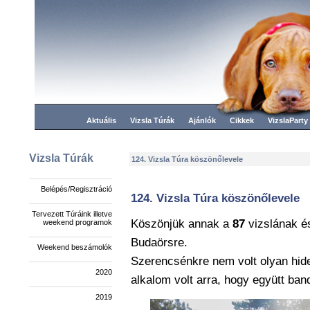
Aktuális
Vizsla Túrák
Ajánlók
Cikkek
VizslaParty
Vizsla Túrák
124. Vizsla Túra köszönőlevele
Belépés/Regisztráció
124. Vizsla Túra köszönőlevele
Tervezett Túráink illetve
Köszönjük annak a
87
vizslának 
weekend programok
Budaörsre.
Weekend beszámolók
Szerencsénkre nem volt olyan hideg
2020
alkalom volt arra, hogy együtt ban
2019