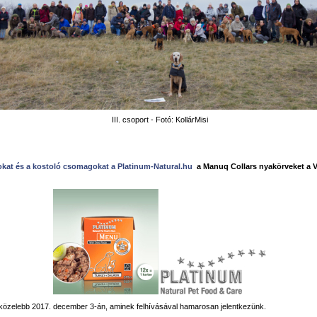
III. csoport - Fotó: KollárMisi
okat és a kostoló csomagokat a Platinum-Natural.hu
a Manuq Collars nyakörveket a V
közelebb 2017. december 3-án, aminek felhívásával hamarosan jelentkezünk.