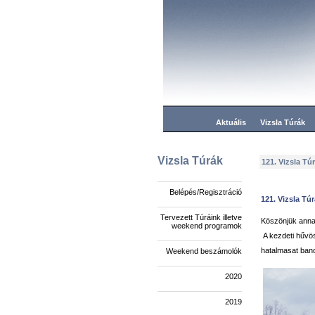
Aktuális
Vizsla Túrák
Vizsla Túrák
121. Vizsla Tú
Belépés/Regisztráció
121. Vizsla Tú
Tervezett Túráink illetve
Köszönjük ann
weekend programok
A kezdeti hűvös,
hatalmasat band
Weekend beszámolók
2020
2019