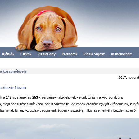
Ajánlók
Cikkek
VizslaParty
Partnerek
Vizsla Vigasz
In memoriam
ra köszönőlevele
2017. novemb
ra köszönőlevele
ak a
147
vizslának és
253
kísérőjének, akik eljöttek velünk túrázni a Fóti Somlyóra
 majd napsütéses időt kissé borús váltotta fel, de ennek ellenére egy jót kirándultunk, kutyá
ázhattak ismét. Az utolsó csoportunk éppen visszatért, mikor szemerkélni kezdett az eső.