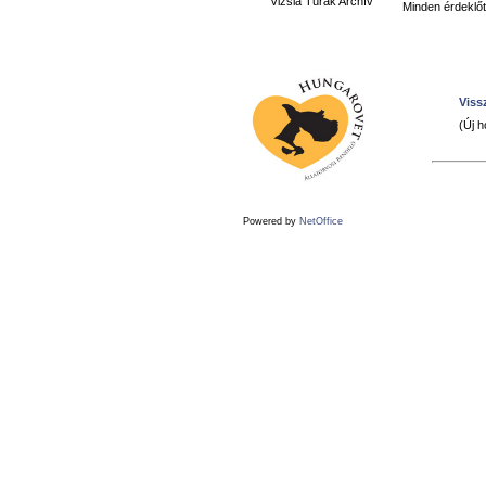
Vizsla Túrák Archív
Minden érdeklőt
Vissz
(Új h
Powered by
NetOffice