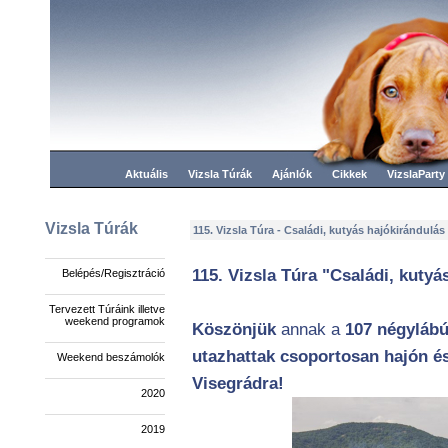
Aktuális
Vizsla Túrák
Ajánlók
Cikkek
VizslaParty
Vizsla Túrák
115. Vizsla Túra - Családi, kutyás hajókirándulá
115. Vizsla Túra "Családi, kutyá
Belépés/Regisztráció
Tervezett Túráink illetve
weekend programok
Köszönjük
annak a
107 négylábú
utazhattak csoportosan hajón és 
Weekend beszámolók
Visegrádra!
2020
2019