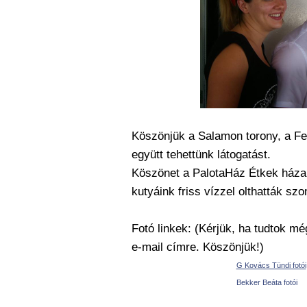
Köszönjük a Salamon torony, a Fel
együtt tehettünk látogatást.
Köszönet a PalotaHáz Étkek háza 
kutyáink friss vízzel olthatták szo
Fotó linkek: (Kérjük, ha tudtok mé
e-mail címre. Köszönjük!)
G Kovács Tündi fotói
Bekker Beáta fotói