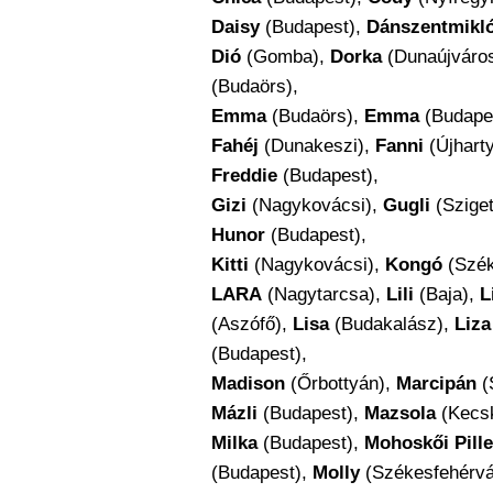
Daisy
(Budapest),
Dánszentmikló
Dió
(Gomba),
Dorka
(Dunaújváro
(Budaörs),
Emma
(Budaörs),
Emma
(Budape
Fahéj
(Dunakeszi),
Fanni
(Újhart
Freddie
(Budapest),
Gizi
(Nagykovácsi),
Gugli
(Sziget
Hunor
(Budapest),
Kitti
(Nagykovácsi),
Kongó
(Szék
LARA
(Nagytarcsa),
Lili
(Baja),
Li
(Aszófő),
Lisa
(Budakalász),
Liza
(Budapest),
Madison
(Őrbottyán),
Marcipán
(
Mázli
(Budapest),
Mazsola
(Kecs
Milka
(Budapest),
Mohoskői Pille
(Budapest),
Molly
(Székesfehérvá