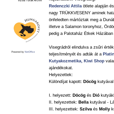
Vizsla Túrák Archív
Redenczki Attila
ötlete alapján é
nagy TRÜKKVESENY aminek hatalm
önfeledten mártóztak meg a Dunáb
illetve a Salamon toronyhoz,
Ördö
pedig a Palotaház Étkek Házában 
Visegrádról elindulva a zsűri é
Powered by
NetOffice
teljesítményét és adták át a
Plati
Kutyakozmetika,
Kiwi Shop
vala
ajándékokat.
Helyezettek:
Különdíjat kapott:
Döcög
kutyával 
I. helyezett:
Döcög
és
Dió
kutyákk
II. helyezettek:
Bella
kutyával - L
III. helyezettek:
Szilva
és
Molly
ku