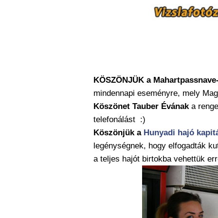
KÖSZÖNJÜK a Mahartpassnave
mindennapi eseményre, mely Magya
Köszönet Tauber Évának
a renge
telefonálást :)
Köszönjük a
Hunyadi hajó kapit
legénységnek, hogy elfogadták ku
a teljes hajót birtokba vehettük err