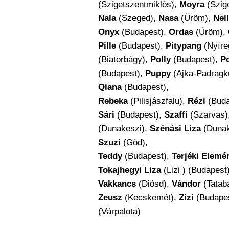
(Szigetszentmiklós),
Moyra
(Szig
Nala
(Szeged),
Nasa
(Üröm),
Nell
Onyx
(Budapest),
Ordas
(Üröm),
Pille
(Budapest),
Pitypang
(Nyíre
(Biatorbágy),
Polly
(Budapest),
P
(Budapest),
Puppy
(Ajka-Padragkú
Qiana
(Budapest),
Rebeka
(Pilisjászfalu),
Rézi
(Buda
Sári
(Budapest),
Szaffi
(Szarvas)
(Dunakeszi),
Szénási Liza
(Dunak
Szuzi
(Göd),
Teddy
(Budapest),
Terjéki Elemé
Tokajhegyi Liza
(Lizi ) (Budapest
Vakkancs
(Diósd),
Vándor
(Tatab
Zeusz
(Kecskemét),
Zizi
(Budape
(Várpalota)