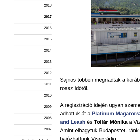
2018
2017
2016
2015
2014
2013
2012
Sajnos többen megriadtak a koráb
2011
rossz időtől.
2010
A regisztráció idején ugyan szem
2009
adhattuk át a
Platinum Magarors
2008
and Leash
és
Tollár Mónika
a Viz
2007
Amint elhagytuk Budapestet, ránk
hajózhattunk Visegrádig.