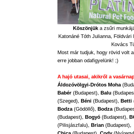
Köszönjük
a zsűri munkáját
Katonáné Tóth Julianna, Földvári 
Kovács Tü
Most már tudjuk, hogy rövid volt 
erre jobban odafigyelünk! ;)
A hajó utasai, akikről a vasárnap
Áldozóvölgyi-Drótos Moha
(Buda
Babér
(Budapest),
Balu
(Budapes
(Szeged),
Béni
(Budapest),
Betti
Bodza
(Gödöllő),
Bodza
(Budapes
(Budapest),
Bogyó
(Budapest),
B
(Pilisjászfalu),
Brian
(Budapest),
Chica
(Budapest),
Cody
(Nyíregy