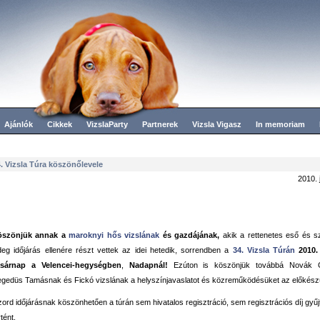
Ajánlók
Cikkek
VizslaParty
Partnerek
Vizsla Vigasz
In memoriam
. Vizsla Túra köszönőlevele
2010. 
öszönjük annak a
maroknyi hős vizslának
és gazdájának,
akik a rettenetes eső és sz
deg időjárás ellenére részt vettek az idei hetedik, sorrendben a
34. Vizsla Túrán
2010. 
asárnap a Velencei-hegységben
,
Nadapnál!
Ezúton is köszönjük továbbá Novák 
gedüs Tamásnak és Fickó vizslának a helyszínjavaslatot és közreműködésüket az előkész
zord időjárásnak köszönhetően a túrán sem hivatalos regisztráció, sem regisztrációs díj gyű
rtént.