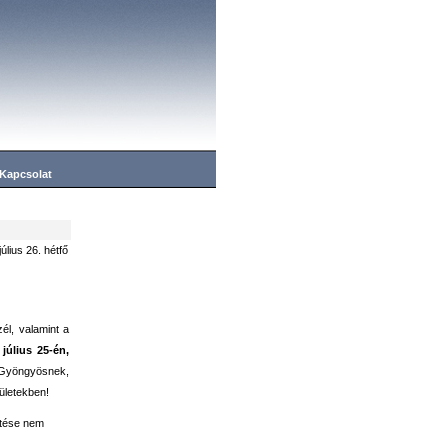
Kapcsolat
július 26. hétfő
él, valamint a
július 25-én,
Gyöngyösnek,
ületekben!
jtése nem