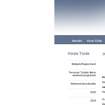
Aktuális
Vizsla Túrák
Vizsla Túrák
34
Belépés/Regisztráció
Tervezett Túráink illetve
weekend programok
K
hi
Weekend beszámolók
v
He
2020
A 
2019
tö