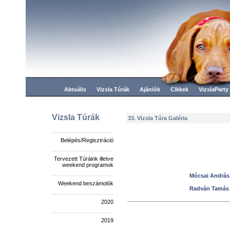
Aktuális
Vizsla Túrák
Ajánlók
Cikkek
VizslaParty
Vizsla Túrák
33. Vizsla Túra Galéria
Belépés/Regisztráció
Tervezett Túráink illetve
weekend programok
Mócsai András 
Weekend beszámolók
Radván Tamás 
2020
2019