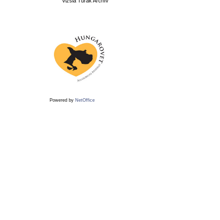
Vizsla Túrák Archív
Powered by
NetOffice