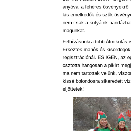
anyóval a fehéres ösvényekről 
kis emelkedők és szűk ösvénye
nem csak a kutyáink bandázhatt
magunkat.
Felhívásunkra több Álmikulás is
Érkeztek manók és kisördögök i
regisztrációnál. ÉS IGEN, az e
osztotta hangosan a pikirt megj
ma nem tartottak velünk, viszon
kissé bolondosra sikeredett 
eljöttetek!