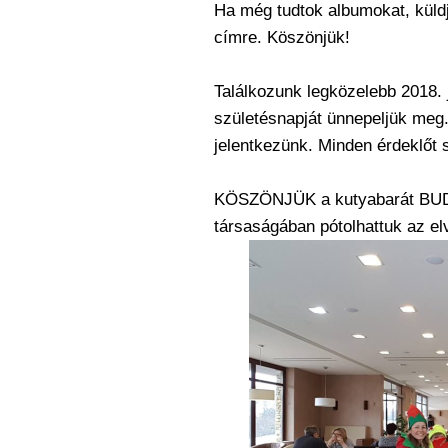
Ha még tudtok albumokat, küld
címre. Köszönjük!
Találkozunk legközelebb 2018. 
születésnapját ünnepeljük meg
jelentkezünk.
Minden érdeklőt s
KÖSZÖNJÜK a kutyabarát BUD
társaságában pótolhattuk az elve