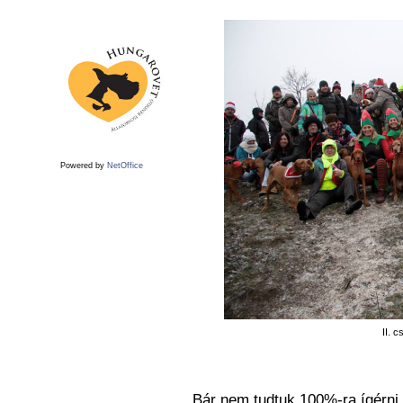
Powered by
NetOffice
II. c
Bár nem tudtuk 100%-ra ígérni