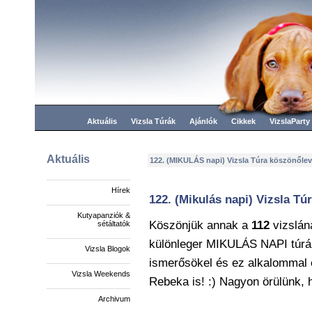
Aktuális
Vizsla Túrák
Ajánlók
Cikkek
VizslaParty
Aktuális
122. (MIKULÁS napi) Vizsla Túra köszönőlev
Hírek
122. (Mikulás napi) Vizsla Tú
Kutyapanziók &
Köszönjük annak a
112
vizslán
sétáltatók
különleger MIKULÁS NAPI túrár
Vizsla Blogok
ismerősökel és ez alkalommal 
Vizsla Weekends
Rebeka is! :) Nagyon örülünk, h
Archivum