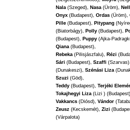
Nala
(Szeged),
Nasa
(Üröm),
Nell
Onyx
(Budapest),
Ordas
(Üröm),
Pille
(Budapest),
Pitypang
(Nyíre
(Biatorbágy),
Polly
(Budapest),
P
(Budapest),
Puppy
(Ajka-Padragkú
Qiana
(Budapest),
Rebeka
(Pilisjászfalu),
Rézi
(Buda
Sári
(Budapest),
Szaffi
(Szarvas)
(Dunakeszi),
Szénási Liza
(Dunak
Szuzi
(Göd),
Teddy
(Budapest),
Terjéki Elemé
Tokajhegyi Liza
(Lizi ) (Budapest
Vakkancs
(Diósd),
Vándor
(Tatab
Zeusz
(Kecskemét),
Zizi
(Budape
(Várpalota)