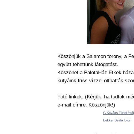
Köszönjük a Salamon torony, a Fel
együtt tehettünk látogatást.
Köszönet a PalotaHáz Étkek háza 
kutyáink friss vízzel olthatták szo
Fotó linkek: (Kérjük, ha tudtok mé
e-mail címre. Köszönjük!)
G Kovács Tündi fotói
Bekker Beáta fotói