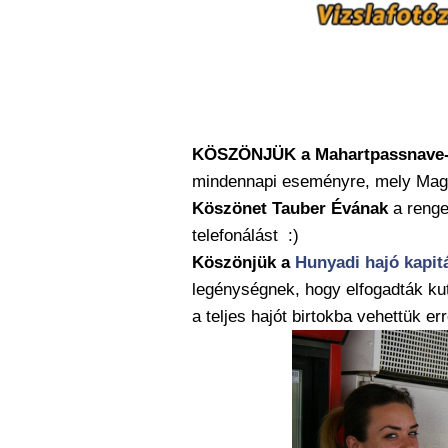
KÖSZÖNJÜK a Mahartpassnave
mindennapi eseményre, mely Magya
Köszönet Tauber Évának
a renge
telefonálást :)
Köszönjük a
Hunyadi hajó kapit
legénységnek, hogy elfogadták ku
a teljes hajót birtokba vehettük err