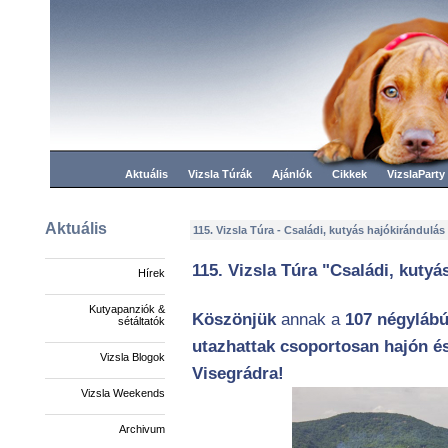
Aktuális
Vizsla Túrák
Ajánlók
Cikkek
VizslaParty
Aktuális
115. Vizsla Túra - Családi, kutyás hajókirándulá
115. Vizsla Túra "Családi, kutyá
Hírek
Kutyapanziók &
Köszönjük
annak a
107 négylábú
sétáltatók
utazhattak csoportosan hajón és 
Vizsla Blogok
Visegrádra!
Vizsla Weekends
Archivum