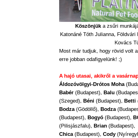
Köszönjük
a zsűri munkáját
Katonáné Tóth Julianna, Földvári 
Kovács Tü
Most már tudjuk, hogy rövid volt 
erre jobban odafigyelünk! ;)
A hajó utasai, akikről a vasárnap
Áldozóvölgyi-Drótos Moha
(Buda
Babér
(Budapest),
Balu
(Budapes
(Szeged),
Béni
(Budapest),
Betti
Bodza
(Gödöllő),
Bodza
(Budapes
(Budapest),
Bogyó
(Budapest),
B
(Pilisjászfalu),
Brian
(Budapest),
Chica
(Budapest),
Cody
(Nyíregy