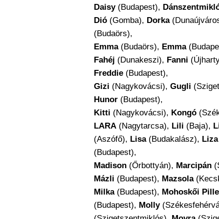
Daisy
(Budapest),
Dánszentmikló
Dió
(Gomba),
Dorka
(Dunaújváro
(Budaörs),
Emma
(Budaörs),
Emma
(Budape
Fahéj
(Dunakeszi),
Fanni
(Újhart
Freddie
(Budapest),
Gizi
(Nagykovácsi),
Gugli
(Sziget
Hunor
(Budapest),
Kitti
(Nagykovácsi),
Kongó
(Szék
LARA
(Nagytarcsa),
Lili
(Baja),
Li
(Aszófő),
Lisa
(Budakalász),
Liza
(Budapest),
Madison
(Őrbottyán),
Marcipán
(
Mázli
(Budapest),
Mazsola
(Kecs
Milka
(Budapest),
Mohoskői Pille
(Budapest),
Molly
(Székesfehérvá
(Szigetszentmiklós),
Moyra
(Szig