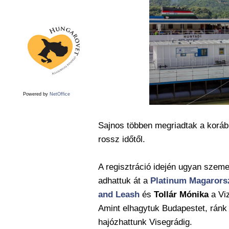
Powered by
NetOffice
Sajnos többen megriadtak a koráb
rossz időtől.
A regisztráció idején ugyan szem
adhattuk át a
Platinum Magarors
and Leash
és
Tollár Mónika
a Viz
Amint elhagytuk Budapestet, ránk
hajózhattunk Visegrádig.