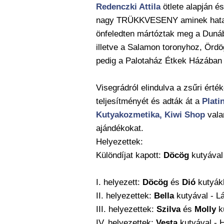
Redenczki Attila
ötlete alapján é
nagy TRÜKKVESENY aminek hatalm
önfeledten mártóztak meg a Dunáb
illetve a Salamon toronyhoz,
Ördö
pedig a Palotaház Étkek Házában 
Visegrádról elindulva a zsűri é
teljesítményét és adták át a
Plati
Kutyakozmetika,
Kiwi Shop
vala
ajándékokat.
Helyezettek:
Különdíjat kapott:
Döcög
kutyával 
I. helyezett:
Döcög
és
Dió
kutyákk
II. helyezettek:
Bella
kutyával - L
III. helyezettek:
Szilva
és
Molly
ku
IV. helyezettek:
Vesta
kutyával - 