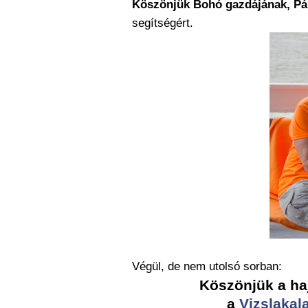
Köszönjük Bohó gazdájának, Pá
segítségért.
Végül, de nem utolsó sorban:
Köszönjük a haj
a
Vizslakal