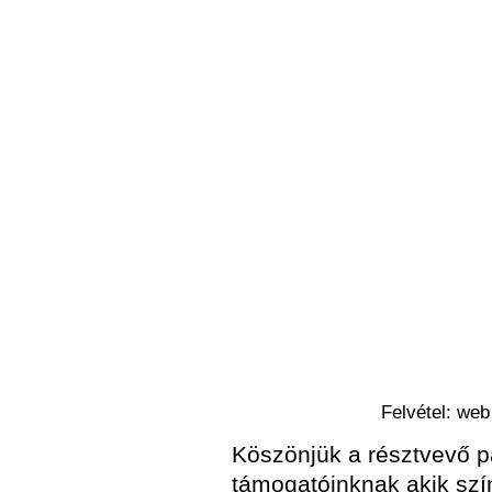
Felvétel: we
Köszönjük a résztvevő pa
támogatóinknak akik szí