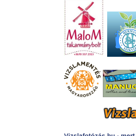
Vizslafotózás.hu - mert