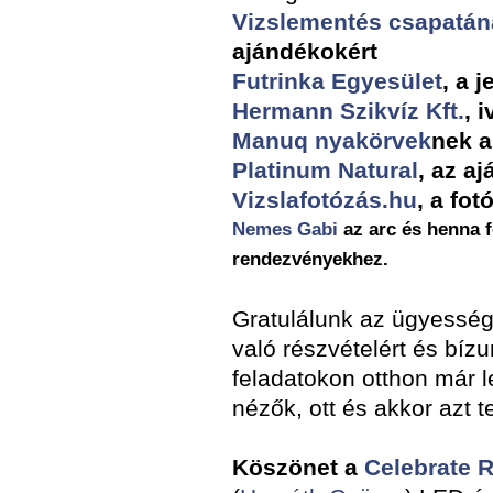
Vizslementés csapatán
ajándékokért
Futrinka Egyesület
, a j
Hermann Szikvíz Kft.
, 
Manuq nyakörvek
nek a
Platinum Natural
, az a
Vizslafotózás.hu
, a fo
Nemes Gabi
az arc és henna f
rendezvényekhez.
Gratulálunk az ügyesség
való részvételért és bíz
feladatokon otthon már 
nézők, ott és akkor azt te
Köszönet a
Celebrate 