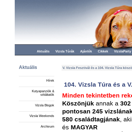
Aktuális
Vizsla Túrák
Ajánlók
Cikkek
VizslaParty
Aktuális
V. Vizsla Fesztivál és a 104. Vizsla Túra kösz
Hírek
104. Vizsla Túra és a V
Kutyapanziók &
Minden tekintetben reko
sétáltatók
Köszönjük
annak a
302 
Vizsla Blogok
pontosan 245 vizslána
Vizsla Weekends
580 családtagjának
, ak
és
MAGYAR
Archivum