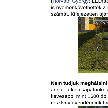
(
Horváth György
) LEDrác
is nyomonkövethették a 
számát. Kifejezetten ajá
Nem tudjuk meghálálni
annak a kis csapatunkn
kevesebb, mint 1600 db p
résztvevő vendégeink fo