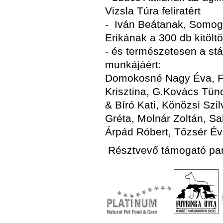
Vizsla Túra feliratért
-
Iván Beátanak, Somog
Erikának
a 300 db kitölt
- és természetesen a st
munkájáért:
Domokosné Nagy Éva, Fó
Krisztina, G.Kovács Tün
& Bíró Kati, Könözsi Szi
Gréta, Molnár Zoltán, Sal
Árpád Róbert, Tőzsér Év
Résztvevő támogató par