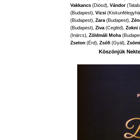
Vakkancs
(Diósd),
Vándor
(Tatab
(Budapest),
Vizsi
(Kiskunfélegyhá
(Budapest),
Zara
(Budapest),
Zén
(Budapest),
Ziva
(Cegléd),
Zokni
(Inárcs),
Zöldmáli Moha
(Budape
Zseton
(Érd),
Zsófi
(Gyál),
Zsöm
Köszönjük Nektek