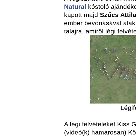
Natural
kóstoló
ajándékc
kapott majd
Szűcs Attil
ember bevonásával alakí
talajra, amiről légi felvéte
Légif
A légi felvételeket Kiss
(videó(k) hamarosan) Kö