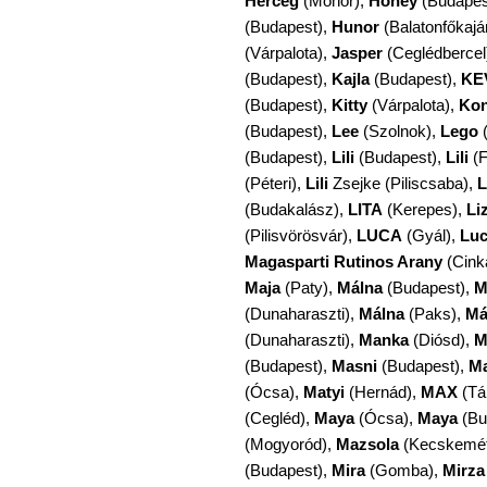
Herceg
(Monor),
Honey
(Budapes
(Budapest),
Hunor
(Balatonfőkajá
(Várpalota),
Jasper
(Ceglédbercel
(Budapest),
Kajla
(Budapest),
KE
(Budapest),
Kitty
(Várpalota),
Ko
(Budapest),
Lee
(Szolnok),
Lego
(
(Budapest),
Lili
(Budapest),
Lili
(F
(Péteri),
Lili
Zsejke (Piliscsaba),
L
(Budakalász),
LITA
(Kerepes),
Li
(Pilisvörösvár),
LUCA
(Gyál),
Lu
Magasparti Rutinos Arany
(Cink
Maja
(Paty),
Málna
(Budapest),
M
(Dunaharaszti),
Málna
(Paks),
Má
(Dunaharaszti),
Manka
(Diósd),
M
(Budapest),
Masni
(Budapest),
Ma
(Ócsa),
Matyi
(Hernád),
MAX
(Tá
(Cegléd),
Maya
(Ócsa),
Maya
(Bu
(Mogyoród),
Mazsola
(Kecskemét
(Budapest),
Mira
(Gomba),
Mirza