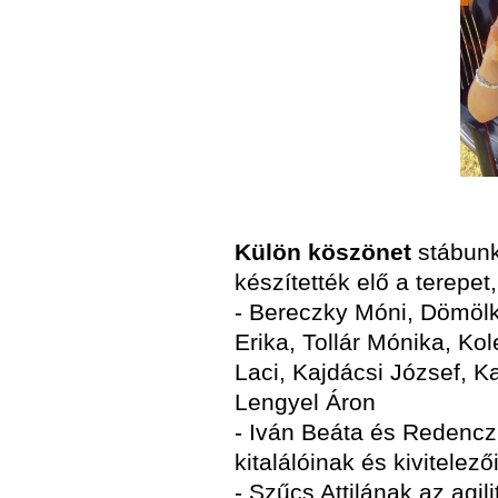
Külön köszönet
stábunk 
készítették elő a terepet, 
- Bereczky Móni, Dömölk
Erika, Tollár Mónika, Kol
Laci, Kajdácsi József, K
Lengyel Áron
- Iván Beáta és Redenczk
kitalálóinak és kivitelező
- Szűcs Attilának az agil