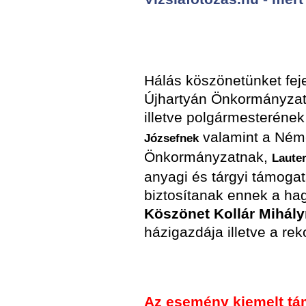
Hálás köszönetünket fej
Újhartyán
Önkormányza
illetve
polgármesteréne
valamint a Ném
Józsefnek
Önkormányzatnak,
Lauter
anyagi és tárgyi támogat
biztosítanak ennek a h
Köszönet Kollár Mihál
házigazdája illetve a reko
Az esemény kiemelt tá