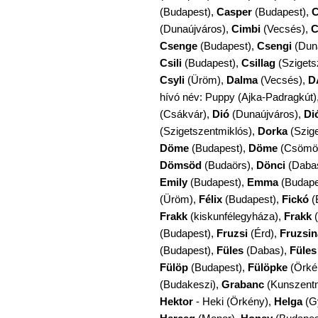
(Budapest),
Casper
(Budapest),
C
(Dunaújváros),
Cimbi
(Vecsés),
C
Csenge
(Budapest),
Csengi
(Dun
Csili
(Budapest),
Csillag
(Szigets
Csyli
(Üröm),
Dalma
(Vecsés),
D
hívó név: Puppy (Ajka-Padragkút)
(Csákvár),
Dió
(Dunaújváros),
Di
(Szigetszentmiklós),
Dorka
(Szige
Döme
(Budapest),
Döme
(Csömö
Dömsöd
(Budaörs),
Dönci
(Daba
Emily
(Budapest),
Emma
(Budape
(Üröm),
Félix
(Budapest),
Fickó
(
Frakk
(kiskunfélegyháza),
Frakk
(
(Budapest),
Fruzsi
(Érd),
Fruzsin
(Budapest),
Füles
(Dabas),
Füles
Fülöp
(Budapest),
Fülöpke
(Örké
(Budakeszi),
Grabanc
(Kunszentm
Hektor
- Heki (Örkény),
Helga
(G