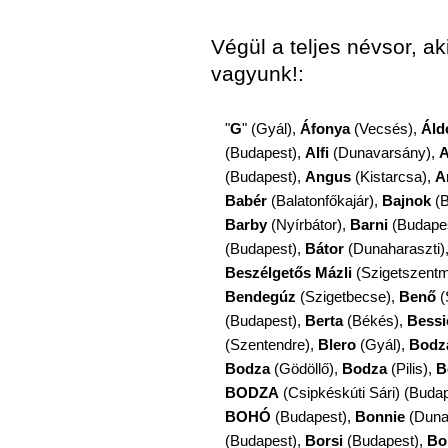
Végül a teljes névsor, a
vagyunk!:
"
G
" (Gyál),
Áfonya
(Vecsés),
Áld
(Budapest),
Alfi
(Dunavarsány),
A
(Budapest),
Angus
(Kistarcsa),
A
Babér
(Balatonfőkajár),
Bajnok
(B
Barby
(Nyírbátor),
Barni
(Budape
(Budapest),
Bátor
(Dunaharaszti)
Beszélgetős Mázli
(Szigetszentm
Bendegúz
(Szigetbecse),
Benő
(
(Budapest),
Berta
(Békés),
Bessi
(Szentendre),
Blero
(Gyál),
Bodz
Bodza
(Gödöllő),
Bodza
(Pilis),
B
BODZA
(Csipkéskúti Sári) (Buda
BOHÓ
(Budapest),
Bonnie
(Duna
(Budapest),
Borsi
(Budapest),
Bo