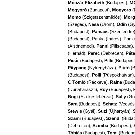
Móczár Elizabeth
(Budapest),
M
Mogyoró
(Budapest),
Mogyoro
(
Momo
(Szigetszentmiklós),
Morg
(Szeged),
Nasa
(Üröm),
Odin
(Gy
(Budapest),
Pamacs
(Szentendre
(Budapest), Panka (Inárcs), Pank
(Alsónémedi),
Panni
(Piliscsaba)
(Hernád),
Perec
(Debrecen),
Péte
Picúr
(Budapest),
Pille
(Budapest
Pitypang
(Nyíregyháza),
Plútó
(B
(Budapest),
Polli
(Püspökhatvan)
C Tömlő
(Ráckeve),
Raina
(Buda
(Dunaharaszti),
Roy
(Budapest),
Bogi
(Székesfehérvár),
Sally
(Gö
Sára
(Budapest),
Schatz
(Vecsés
Stewie
(Gyál),
Suzi
(Újhartyán),
Szami
(Budapest),
Szendi
(Budap
(Debrecen),
Szimba
(Budapest),
Tóbiás
(Budapest),
Tomi
(Budape