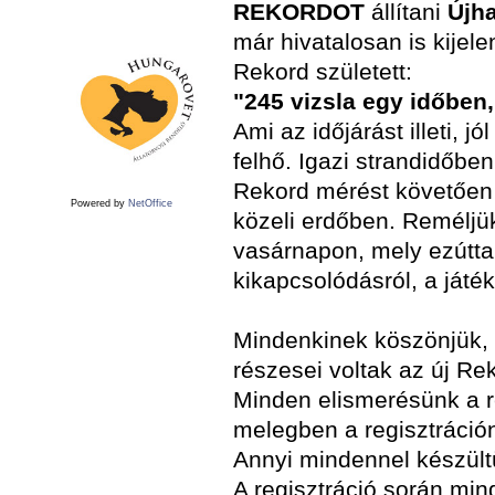
REKORDOT
állítani
Újh
már hivatalosan is kijele
Rekord született:
"245 vizsla egy időben
Ami az időjárást illeti, j
felhő. Igazi strandidőben
Rekord mérést követően 6
Powered by
NetOffice
közeli erdőben. Reméljü
vasárnapon, mely ezútta
kikapcsolódásról, a játékr
Mindenkinek köszönjük, h
részesei voltak az új Re
Minden elismerésünk a r
melegben a regisztráción
Annyi mindennel készültü
A regisztráció során mi