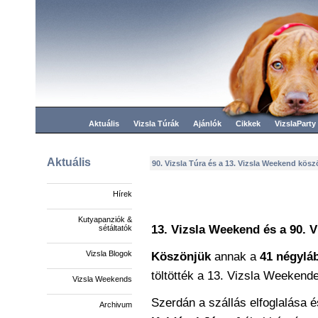
Aktuális
Vizsla Túrák
Ajánlók
Cikkek
VizslaParty
Aktuális
90. Vizsla Túra és a 13. Vizsla Weekend kös
Hírek
Kutyapanziók &
13. Vizsla Weekend és a
90. 
sétáltatók
Vizsla Blogok
Köszönjük
annak a
41 négylá
töltötték a 13. Vizsla Weekende
Vizsla Weekends
Szerdán a szállás elfoglalása és
Archivum