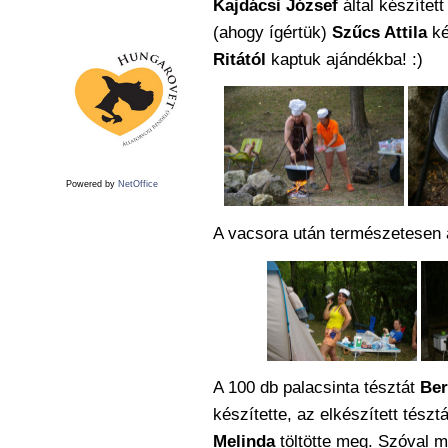
Kajdácsi József
által készített
(ahogy ígértük)
Szűcs Attila
ké
Ritától
kaptuk ajándékba! :)
Powered by
NetOffice
A vacsora után természetesen 
A 100 db palacsinta tésztát
Ber
készítette, az elkészített tészt
Melinda
töltötte meg. Szóval m