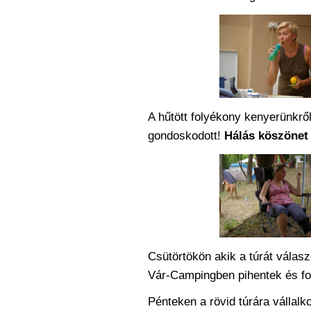
A hűtött folyékony kenyerünkrő
gondoskodott!
Hálás köszönet 
Csütörtökön akik a túrát válasz
Vár-Campingben pihentek és fo
Pénteken a rövid túrára vállal