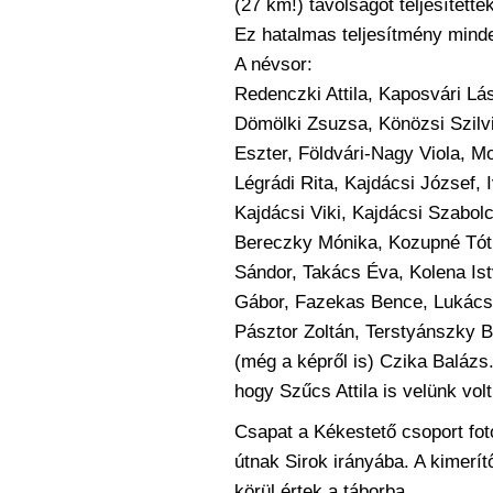
(27 km!) távolságot teljesítették
Ez hatalmas teljesítmény minde
A névsor:
Redenczki Attila, Kaposvári Lá
Dömölki Zsuzsa, Könözsi Szilv
Eszter, Földvári-Nagy Viola, Mol
Légrádi Rita, Kajdácsi József, I
Kajdácsi Viki, Kajdácsi Szabol
Bereczky Mónika, Kozupné Tót
Sándor, Takács Éva,
Kolena Is
Gábor, Fazekas Bence, Lukács
Pásztor Zoltán, Terstyánszky B
(még a képről is) Czika Balázs.
hogy Szűcs Attila is velünk volt!
Csapat a Kékestető csoport fot
útnak Sirok irányába. A kimerí
körül értek a táborba.