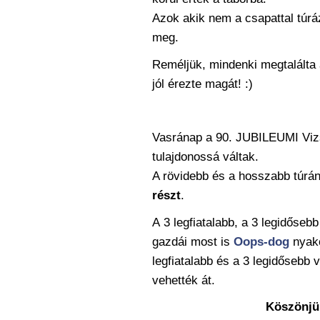
Azok akik nem a csapattal túráz
meg.
Reméljük, mindenki megtalálta
jól érezte magát! :)
Vasránap a 90. JUBILEUMI Vizs
tulajdonossá váltak.
A rövidebb és a hosszabb túr
részt
.
A 3 legfiatalabb, a 3 legidőseb
gazdái most is
Oops-dog
nyakö
legfiatalabb és a 3 legidősebb 
vehették át.
Köszönjük