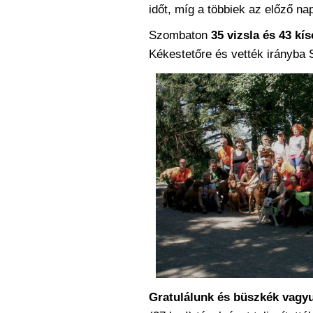
időt, míg a többiek az előző na
Szombaton
35 vizsla és 43 kís
Kékestetőre és vették irányba S
Gratulálunk és büszkék vagy